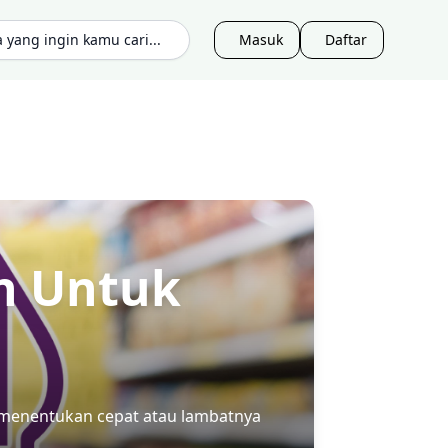
Masuk
Daftar
n Untuk
g menentukan cepat atau lambatnya