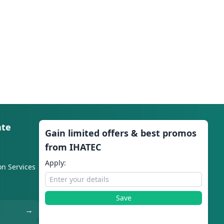
ate
Gain limited offers & best promos
from IHATEC
Apply:
on Services
Save
→