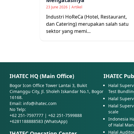
Mengatasinya
23 June 2026 | Artikel
Industri HoReCa (Hotel, Restaurant,
dan Catering) merupakan salah satu
sektor yang memi...
IHATEC HQ (Main Office)
IHATEC Publ
Bogor Icon Office Tower Lantai 3, Bukit
Halal Superv
Cimanggu City, Jl. Sholeh Iskandar No.1, Bogor
Test Bundlin
16168.
Halal Superv
Email: info@ihatec.com
Halal Superv
No Telp:
scale
+62 251-7597777 | +62 251-7599888
Indonesia H
+6281188888583 (WhatsApp)
of Halal Ma
Halal Audito
IHATEC Operation Center