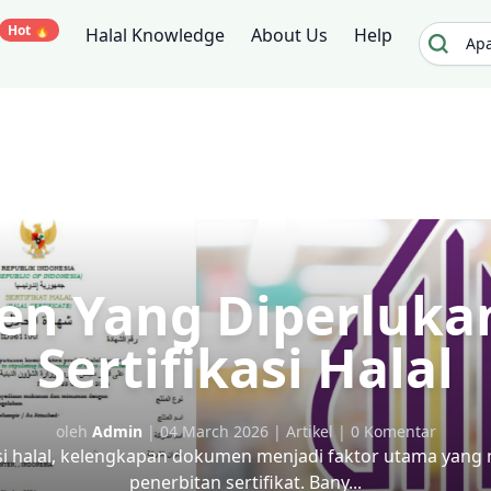
Hot 🔥
Halal Knowledge
About Us
Help
n Yang Diperluka
Sertifikasi Halal
oleh
Admin
| 04 March 2026 | Artikel | 0 Komentar
si halal, kelengkapan dokumen menjadi faktor utama yan
penerbitan sertifikat. Bany...