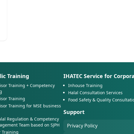
ic Training
IHATEC Service for Corpor
isor Training + Competency
Inhouse Training
g
Halal Consultation Services
isor Training
Food Safety & Quality Consultati
isor Training for MSE business
Support
alal Regulation & Competency
nagement Team based on SJPH
Privacy Policy
r Training