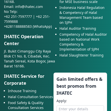
16168.
for MSE business scale
Email: info@ihatec.com
Indonesia Halal Regulation
No Telp:
& Competency of Halal
+62 251-7597777 | +62 251-
Management Team based
7599888
on SJPH
+6281188888583 (WhatsApp)
Halal Auditor Training
Competency of Halal Auditor
IHATEC Operation
based on National Work
Center
Competency &
Implementation of SJPH
Jl. Bukit Cimanggu City Raya
Halal Slaughterer Training
Blok C1 No. 8, Cibadak, Kec.
Tanah Sereal, Kota Bogor, Jawa
Barat 16166.
IHATEC Service for
Gain limited offers &
Corporate
best promos from
Inhouse Training
IHATEC
Halal Consultation Services
Apply:
Food Safety & Quality
Consultation Services