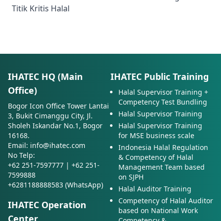
Titik Kritis Halal
IHATEC HQ (Main
IHATEC Public Training
Office)
Halal Supervisor Training +
Competency Test Bundling
Bogor Icon Office Tower Lantai
Halal Supervisor Training
3, Bukit Cimanggu City, Jl.
Sholeh Iskandar No.1, Bogor
Halal Supervisor Training
16168.
for MSE business scale
Email: info@ihatec.com
Indonesia Halal Regulation
No Telp:
& Competency of Halal
+62 251-7597777 | +62 251-
Management Team based
7599888
on SJPH
+6281188888583 (WhatsApp)
Halal Auditor Training
Competency of Halal Auditor
IHATEC Operation
based on National Work
Center
Competency &