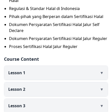
Halal
membutuhkan pengetahuan bagaimana dan apa saja
Regulasi & Standar Halal di Indonesia
persyaratan tentang proses sertifikasi halal agar
sertifikasi halal ini menjadi mudah dan cepat. Dalam
Pihak-pihak yang Berperan dalam Sertifikasi Halal
pembelajaran ini, insan halal akan mendapatkan
Dokumen Persyaratan Sertifikasi Halal Jalur Self
gambaran bagaimana sertifikasi halal di Indonesia
Declare
bahkan bukan hanya terbatas di industri pengolahan
Dokumen Persyaratan Sertifikasi Halal Jalur Reguler
tapi juga di Industri Jasa mulai dari penyembelihan
hingga logistik, termasuk jika insan halal mengajukan
Proses Sertifikasi Halal Jalur Reguler
jalur sertifikasi halal reguler maupun self declare
Course Content
Lesson 1
▼
Lesson 2
▼
Lesson 3
▼