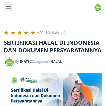
Open main menu
★
★
★
★
★
4.92
(102 Ratings)
SERTIFIKASI HALAL DI INDONESIA
DAN DOKUMEN PERSYARATANNYA
By
IHATEC
Categories:
HALAL