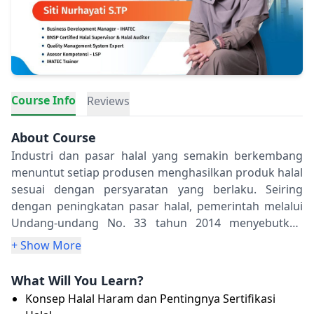
Course Info
Reviews
About Course
Industri dan pasar halal yang semakin berkembang
menuntut setiap produsen menghasilkan produk halal
sesuai dengan persyaratan yang berlaku. Seiring
dengan peningkatan pasar halal, pemerintah melalui
Undang-undang No. 33 tahun 2014 menyebutkan
bahwa produk yang masuk, beredar dan
+ Show More
diperdagangkan di wilayah Indonesia wajib
bersertifikat halal kecuali produk yang dikecualikan
What Will You Learn?
dari kewajiban sertifikasi halal dan produk yang
Konsep Halal Haram dan Pentingnya Sertifikasi
mengandung bahan yang diharamkan. Tentu hal ini