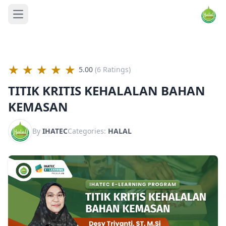
Open main menu
★
★
★
★
★
5.00
(6 Ratings)
TITIK KRITIS KEHALALAN BAHAN
KEMASAN
By
IHATEC
Categories:
HALAL