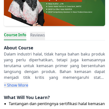
Course Info
Reviews
About Course
Dalam industri halal, tidak hanya bahan baku produk
yang perlu diperhatikan, tetapi juga kemasannya
terutama untuk kemasan primer yang bersentuhan
langsung dengan produk. Bahan kemasan dapat
menjadi titik kritis yang memengaruhi status
kehalalan suatu produk. Kelas ini dirancang untuk
+ Show More
memberikan pemahaman mendalam tentang
pentingnya kehalalan bahan kemasan dalam industri
What Will You Learn?
halal, mengenal jenis jenis bahan kemasan yang
Tantangan dan pentingnya sertifikasi halal kemasan
umum digunakan, Peserta juga mendapatkan