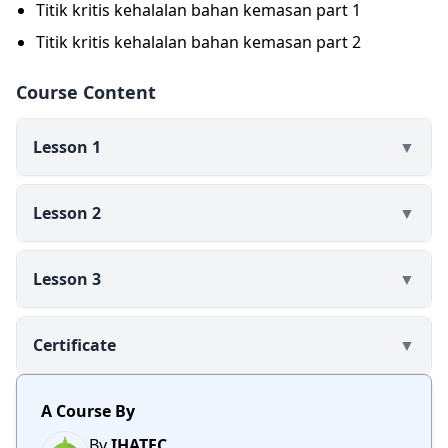
Titik kritis kehalalan bahan kemasan part 1
pengetahuan untuk melakukan identifikasi bahan -
bahan yang berpotensi tidak halal dalam kemasan,
Titik kritis kehalalan bahan kemasan part 2
dan proses produksinya hingga risiko terjadinya
kontaminasi silang. Setelah mengikuti kelas ini
Course Content
manfaat yang didapatkan oleh Peserta adalah dapat
memahami pentingnya kehalalan bahan kemasan,
Lesson 1
▼
mampu mengidentifikasi titik kritis kritis
ketidakhalalan dalam kemasan, serta dapat
meningkatkan kesadaran dan kepatuhan terhadap
Lesson 2
▼
standar halal.
Lesson 3
▼
Certificate
▼
A Course By
By
IHATEC