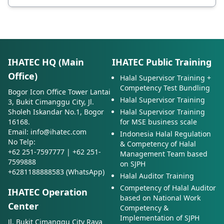
IHATEC HQ (Main
IHATEC Public Training
Office)
Halal Supervisor Training +
Competency Test Bundling
Bogor Icon Office Tower Lantai
Halal Supervisor Training
3, Bukit Cimanggu City, Jl.
Sholeh Iskandar No.1, Bogor
Halal Supervisor Training
16168.
for MSE business scale
Email: info@ihatec.com
Indonesia Halal Regulation
No Telp:
& Competency of Halal
+62 251-7597777 | +62 251-
Management Team based
7599888
on SJPH
+6281188888583 (WhatsApp)
Halal Auditor Training
Competency of Halal Auditor
IHATEC Operation
based on National Work
Center
Competency &
Implementation of SJPH
Jl. Bukit Cimanggu City Raya