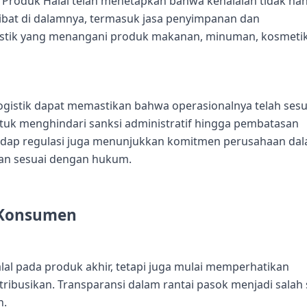
n Produk Halal telah menetapkan bahwa kehalalan tidak ha
libat di dalamnya, termasuk jasa penyimpanan dan
logistik yang menangani produk makanan, minuman, kosmeti
 logistik dapat memastikan bahwa operasionalnya telah sesu
ntuk menghindari sanksi administratif hingga pembatasan
rhadap regulasi juga menunjukkan komitmen perusahaan da
dan sesuai dengan hukum.
 Konsumen
alal pada produk akhir, tetapi juga mulai memperhatikan
ribusikan. Transparansi dalam rantai pasok menjadi salah 
n.