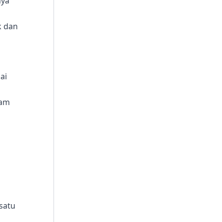
nya
k dan
ai
lam
satu