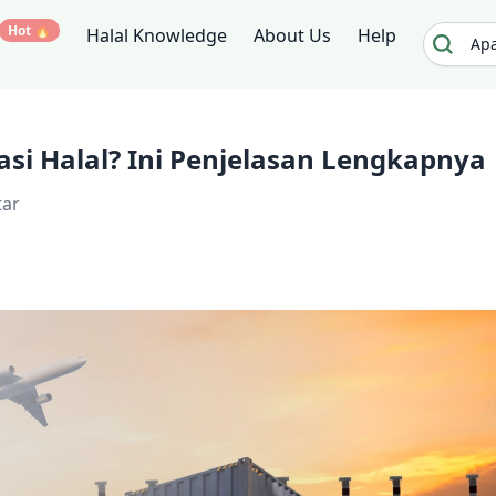
Hot 🔥
Halal Knowledge
About Us
Help
kasi Halal? Ini Penjelasan Lengkapnya
tar