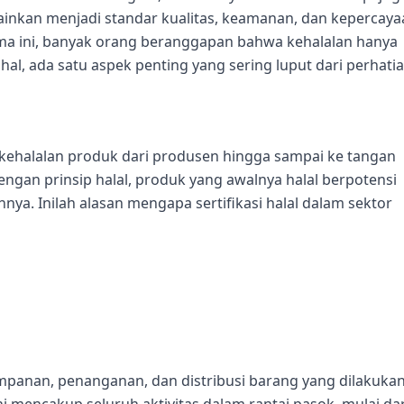
melainkan menjadi standar kualitas, keamanan, dan kepercay
a ini, banyak orang beranggapan bahwa kehalalan hanya
al, ada satu aspek penting yang sering luput dari perhatia
a kehalalan produk dari produsen hingga sampai ke tangan
engan prinsip halal, produk yang awalnya halal berpotensi
nya. Inilah alasan mengapa sertifikasi halal dalam sektor
impanan, penanganan, dan distribusi barang yang dilakuka
ni mencakup seluruh aktivitas dalam rantai pasok, mulai dar