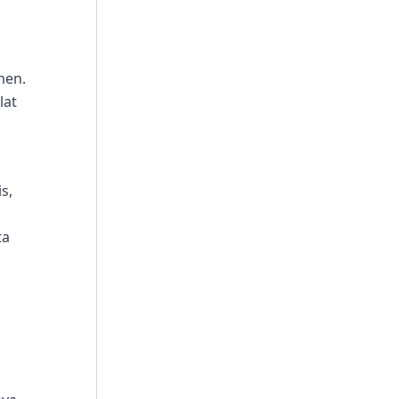
men.
lat
s,
ta